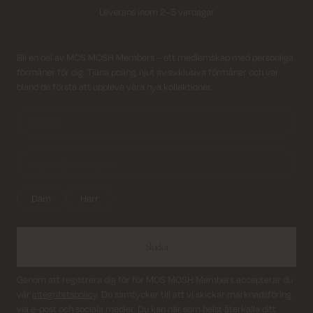
Leverans inom 2–5 vardagar
Fri frakt på beställningar över 799 kr.
Registrera dig till vårt nyhetsbrev!
Bli en del av MOS MOSH Members – ett medlemskap med personliga
förmåner för dig. Tjäna poäng, njut av exklusiva förmåner och var
Returfrakt från 45 kr.
bland de första att uppleva våra nya kollektioner.
Leverans inom 2–5 vardagar
Dam
Herr
Skicka
Genom att registrera dig för för MOS MOSH Members accepterar du
vår
integritetspolicy
. Du samtycker till att vi skickar marknadsföring
via e-post och sociala medier. Du kan när som helst återkalla ditt