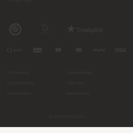
Cookiepolicy
Cookiesettings
Integritetspolicy
CSR-policy
Handelsvillkor
Responsibility
© MOS MOSH 2026