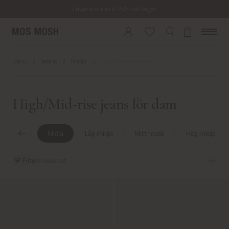
Leverans inom 2–5 vardagar
Fri frakt på beställningar över 799 kr.
Returfrakt från 45 kr.
Dam
/
Jeans
/
Midja
/
Hög/Mellan midja
Leverans inom 2–5 vardagar
High/Mid-rise jeans för dam
Midja
Låg midja
Mitt midja
Hög midja
Filter
0
resultat