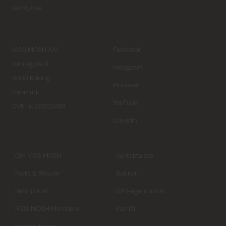
samtycke.
MOS MOSH A/S
Facebook
Nørregyde 3
Instagram
6000 Kolding
Pinterest
Danmark
YouTube
CVR nr. 32933491
LinkedIn
Om MOS MOSH
Kontakta oss
Frakt & Returer
Butiker
Returportal
B2B-agentportal
MOS MOSH Members
Karriär
Vanliga frågor