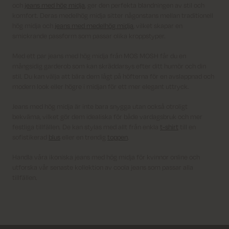
och
jeans med hög midja
, ger den perfekta blandningen av stil och
komfort. Deras medelhög midja sitter någonstans mellan traditionell
hög midja och
jeans med medelhög midja
, vilket skapar en
smickrande passform som passar olika kroppstyper.
Med ett par jeans med hög midja från MOS MOSH får du en
mångsidig garderob som kan skräddarsys efter ditt humör och din
stil. Du kan välja att bära dem lågt på höfterna för en avslappnad och
modern look eller högre i midjan för ett mer elegant uttryck.
Jeans med hög midja är inte bara snygga utan också otroligt
bekväma, vilket gör dem idealiska för både vardagsbruk och mer
festliga tillfällen. De kan stylas med allt från enkla
t-shirt
till en
sofistikerad
blus
eller en trendig
toppen
.
Handla våra ikoniska jeans med hög midja för kvinnor online och
utforska vår senaste kollektion av coola jeans som passar alla
tillfällen.