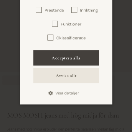
Prestanda
Inriktning
Bekräfta
Funktioner
Oklassificerade
Acceptera alla
Avvisa allt
Visa detaljer
MOS MOSH jeans med hög midja för dam
Jeans med hög midja erbjuder den perfekta balansen mellan låg midja