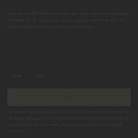
Returfrakt från 45 kr.
Registrera dig till vårt nyhetsbrev!
Bli en del av MOS MOSH Members – ett medlemskap med personliga
förmåner för dig. Tjäna poäng, njut av exklusiva förmåner och var
Leverans inom 2–5 vardagar
bland de första att uppleva våra nya kollektioner.
Dam
Herr
Skicka
Genom att registrera dig för för MOS MOSH Members accepterar du
vår
integritetspolicy
. Du samtycker till att vi skickar marknadsföring
via e-post och sociala medier. Du kan när som helst återkalla ditt
samtycke.