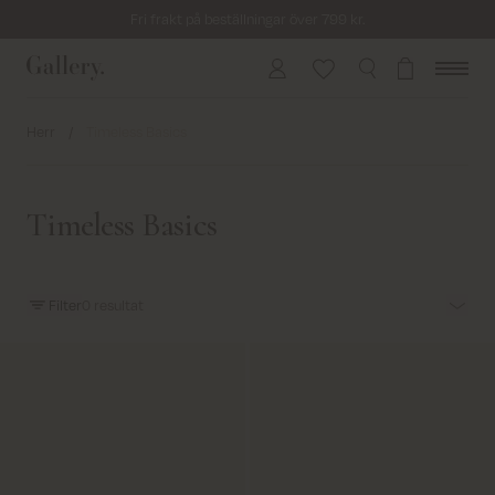
Fri frakt på beställningar över 799 kr.
Returfrakt från 45 kr.
Leverans inom 2–5 vardagar
Herr
/
Timeless Basics
Timeless Basics
Filter
0
resultat