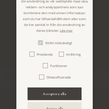
din användning av vår webbplats med våra
reklam- och analyspartners som kan
kombinera den med annan information
som du har tillhandahållit dem eller som
Är du på rätt plats? Det ser ut som om du
de har samlat in från din användning av
är i United States
deras tjänster.
Läs mer
Strikt nödvändigt
Prestanda
Inriktning
Bekräfta
Funktioner
Oklassificerade
Acceptera alla
Avvisa allt