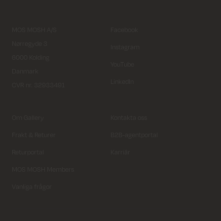
MOS MOSH A/S
Facebook
Nørregyde 3
Instagram
6000 Kolding
YouTube
Danmark
LinkedIn
CVR nr. 32933491
Om Gallery
Kontakta oss
Frakt & Returer
B2B-agentportal
Returportal
Karriär
MOS MOSH Members
Vanliga frågor