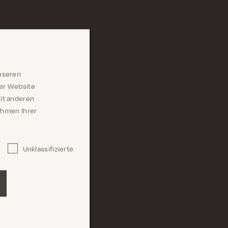
nseren
rer Website
it anderen
Rahmen Ihrer
Unklassifizierte