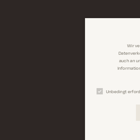
Wir v
Datenverke
auch an u
Information
Unbedingt erford