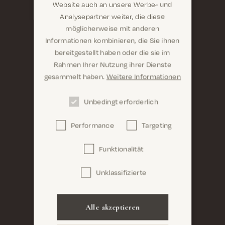
Website auch an unsere Werbe- und
Analysepartner weiter, die diese
möglicherweise mit anderen
Informationen kombinieren, die Sie ihnen
Sind Sie hier richtig? Es sieht so aus, als wären Sie
bereitgestellt haben oder die sie im
dabei United States
Rahmen Ihrer Nutzung ihrer Dienste
gesammelt haben.
Weitere Informationen
Unbedingt erforderlich
Performance
Targeting
Confirm
Funktionalität
Unklassifizierte
Alle akzeptieren