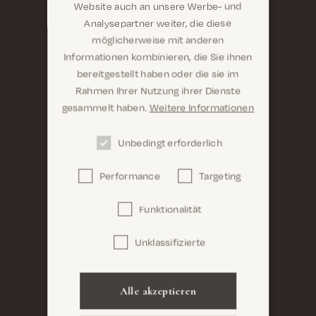
Website auch an unsere Werbe- und
Analysepartner weiter, die diese
möglicherweise mit anderen
Informationen kombinieren, die Sie ihnen
Sind Sie hier richtig? Es sieht so aus, als wären Sie
bereitgestellt haben oder die sie im
dabei United States
Rahmen Ihrer Nutzung ihrer Dienste
gesammelt haben.
Weitere Informationen
Unbedingt erforderlich
Performance
Targeting
Confirm
Funktionalität
Unklassifizierte
Alle akzeptieren