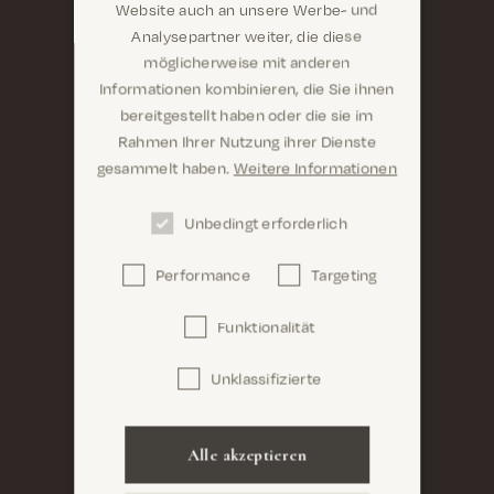
Website auch an unsere Werbe- und
Analysepartner weiter, die diese
möglicherweise mit anderen
Informationen kombinieren, die Sie ihnen
Sind Sie hier richtig? Es sieht so aus, als wären Sie
bereitgestellt haben oder die sie im
dabei United States
Rahmen Ihrer Nutzung ihrer Dienste
gesammelt haben.
Weitere Informationen
Unbedingt erforderlich
Performance
Targeting
Confirm
Funktionalität
Unklassifizierte
Alle akzeptieren