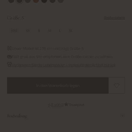
Dark Grey
Fudge
Chocolate Chip
Chinese Red
Black
Rosin
Brindle
Größe:
S
Größentabelle
XXS
XS
S
M
L
XL
Unser Modell ist 176 cm und trägt Größe S
Fällt groß aus. Wir empfehlen, eine Größe kleiner zu wählen.
Verlängern Sie die Lebensdauer – verkaufe den Artikel zurück
In den Warenkorb legen
4,8 von 5
Beschreibung
Diese Daunenjacke ist in lockerer Passform mit längerer Silhouette