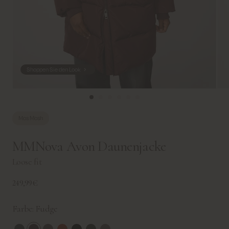
Shoppen Sie den Look
Mos Mosh
MMNova Avon Daunenjacke
Loose fit
249,99€
Farbe:
Fudge