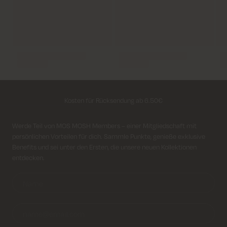
Lieferung innerhalb von 2–5 Tagen
Kostenloser Versand für alle Bestellungen über 69€
Kosten für Rücksendung ab 6.50€
Lieferung innerhalb von 2–5 Tagen
Anmeldung für Newsletter
Werde Teil von MOS MOSH Members – einer Mitgliedschaft mit
persönlichen Vorteilen für dich. Sammle Punkte, genieße exklusive
Benefits und sei unter den Ersten, die unsere neuen Kollektionen
entdecken.