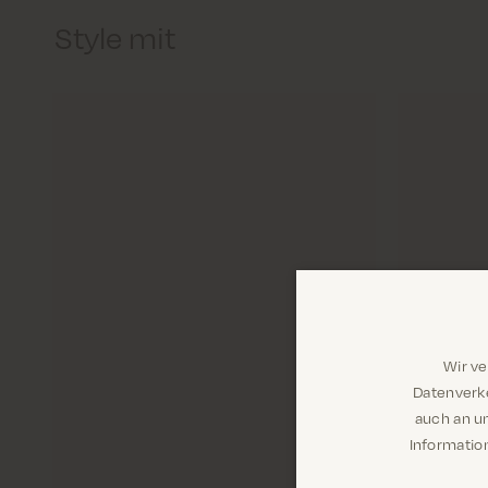
Style mit
Wir v
Datenverke
auch an u
Information