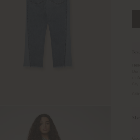
Bes
Hell
Den
einf
Styl
Sti
Mate
Grö