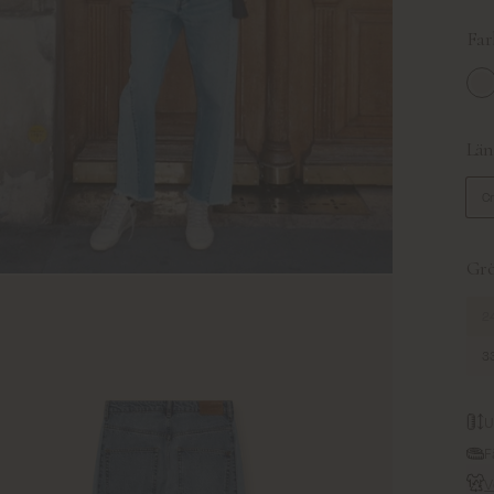
Far
Li
Län
C
Grö
24
33
U
F
V