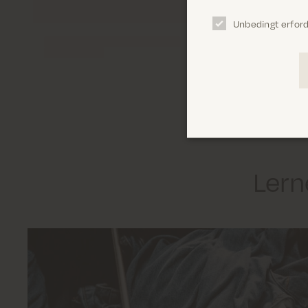
Unbedingt erford
Lern