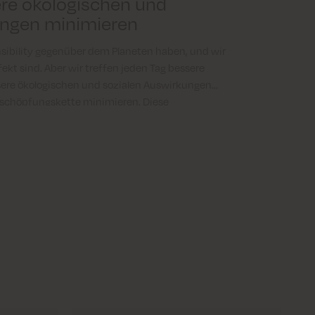
re ökologischen und
ungen minimieren
nsibility gegenüber dem Planeten haben, und wir
ekt sind. Aber wir treffen jeden Tag bessere
ere ökologischen und sozialen Auswirkungen
schöpfungskette minimieren. Diese
unseren ESG-Berichten wieder, die Informationen
 wichtiger Teil unserer Reise zu mehr
nd.