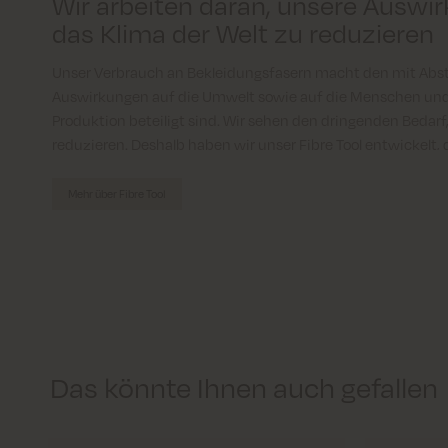
Wir arbeiten daran, unsere Auswi
das Klima der Welt zu reduzieren
Unser Verbrauch an Bekleidungsfasern macht den mit Abst
Auswirkungen auf die Umwelt sowie auf die Menschen und T
Produktion beteiligt sind. Wir sehen den dringenden Bedar
reduzieren. Deshalb haben wir unser Fibre Tool entwickelt, d
verantwortungsvollere Entscheidungen zu treffen, indem wir
rückverfolgbare und recycelte Materialien anstelle von ko
Mehr über Fibre Tool
Fasern konzentrieren.
Das könnte Ihnen auch gefallen