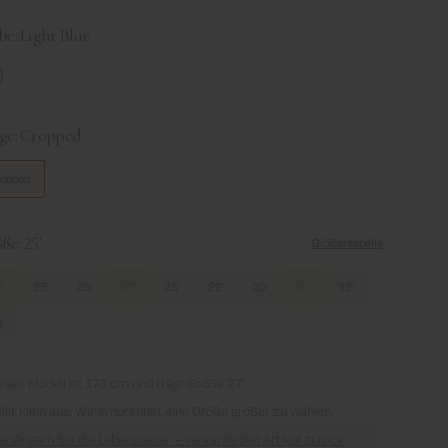
be:
Light Blue
ght Blue
ge:
Cropped
ropped
ße:
25'
Größentabelle
'
25'
26'
27'
28'
29'
30'
31'
32'
'
nser Modell ist 173 cm und trägt Größe 27'
ällt klein aus. Wir empfehlen, eine Größe größer zu wählen.
erlängern Sie die Lebensdauer – verkaufe den Artikel zurück