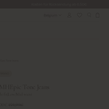
Kosten für Rücksendung ab 6.50€
Belgium
Belgium
pic Tone Jeans
EYANNO
MHEpic Tone Jeans
e fit
|
Low/Mid waist
,00€
159,99€