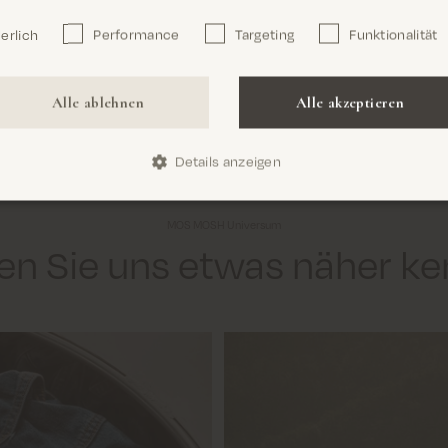
erlich
Performance
Targeting
Funktionalität
Confirm
Alle ablehnen
Alle akzeptieren
Details anzeigen
MOS MOSH Universum
en Sie uns etwas näher k