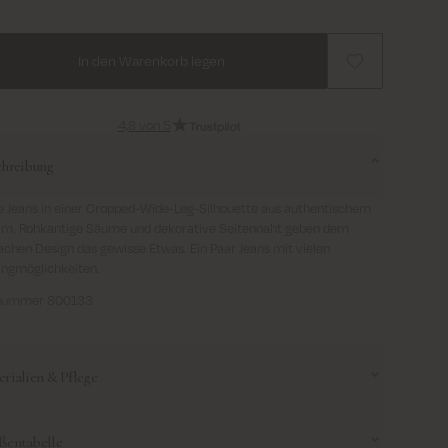
In den Warenkorb legen
4,8 von 5
chreibung
e Jeans in einer Cropped-Wide-Leg-Silhouette aus authentischem
im. Rohkantige Säume und dekorative Seitennaht geben dem
achen Design das gewisse Etwas. Ein Paar Jeans mit vielen
ingmöglichkeiten.
lnummer 800133
rialien & Pflege
ßentabelle
Warm very gentle machine wash