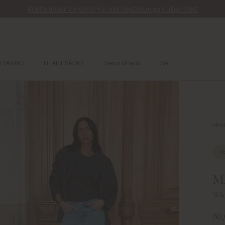
Kostenloser Versand für alle Bestellungen über 69€
EYANNO
HEART SPORT
Secondhand
SALE
MMHE
H
M
Wid
80