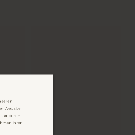
nseren
rer Website
it anderen
Rahmen Ihrer