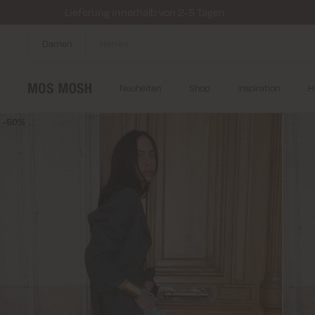
Lieferung innerhalb von 2-5 Tagen
Damen
Herren
Neuheiten
Shop
Inspiration
H
50%
50%