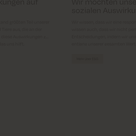
rkungen auf
Wir möchten unse
sozialen Auswirk
and größten Teil unserer
Wir wissen, dass wir eine respo
iere aus, die an der
wissen auch, dass wir nicht perf
f, diese Auswirkungen zu
Entscheidungen, indem wir uns
as uns hilft,
entlang unserer gesamten Wert
 uns auf zertifizierte,
Entscheidungen finden sich in 
nventionellen und neuen
über unsere Ziele geben und ein
Mehr über ESG
Verantwortungsbewusstsein si