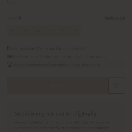
Pristine
Storlek:
Storleksguide
34
36
38
40
42
44
Vår modell är 173 cm och bär en storlek 36
Stor i storleken. Vi rekommenderar att gå ner en storlek.
Förläng livslängden på dina kläder – sälj tillbaka dem
Slutsåld
Meddela mig när den är tillgänglig
Den här produkten är för närvarande slut i lager. Ange din e-
postadress nedan för att få ett meddelande när produkten