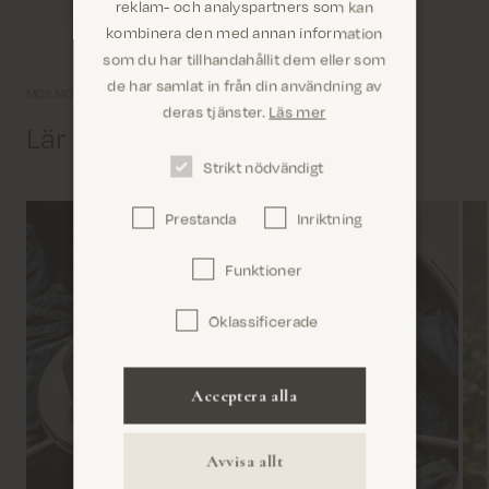
reklam- och analyspartners som kan
kombinera den med annan information
som du har tillhandahållit dem eller som
Är du på rätt plats? Det ser ut som om du är i
de har samlat in från din användning av
MOS MOSH-universum
United States
deras tjänster.
Läs mer
Lär känna oss lite bättre
Strikt nödvändigt
Prestanda
Inriktning
Bekräfta
Funktioner
Oklassificerade
Acceptera alla
Avvisa allt