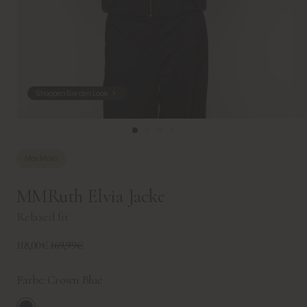
Shoppen Sie den Look
Mos Mosh
MMRuth Elvia Jacke
Relaxed fit
118,00€
169,99€
Farbe:
Crown Blue