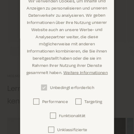
Wir verwenden Cookies, um Inhalte und
Anzeigen zu personalisieren und unseren
Datenverkehr zu analysieren. Wir geben
Informationen über Ihre Nutzung unserer
Website auch an unsere Werbe- und
Analysepartner weiter, die diese
möglicherweise mit anderen
Informationen kombinieren, die Sie ihnen
Sind Sie hier richtig? Es sieht so aus, als wären Sie
bereitgestellt haben oder die sie im
dabei United States
Rahmen Ihrer Nutzung ihrer Dienste
gesammelt haben.
Weitere Informationen
MOS MOSH Universum
Lernen Sie uns etwas näher
Unbedingt erforderlich
kennen
Performance
Targeting
Confirm
Funktionalität
Unklassifizierte