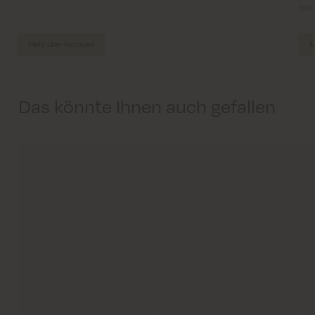
niem
Mehr über ReLoved
M
Das könnte Ihnen auch gefallen