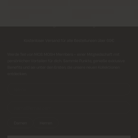
Lieferung innerhalb von 2–5 Tagen
Kostenloser Versand für alle Bestellungen über 69€
Kosten für Rücksendung ab 6.50€
Anmeldung für Newsletter
Werde Teil von MOS MOSH Members – einer Mitgliedschaft mit
persönlichen Vorteilen für dich. Sammle Punkte, genieße exklusive
Lieferung innerhalb von 2–5 Tagen
Benefits und sei unter den Ersten, die unsere neuen Kollektionen
entdecken.
Damen
Herren