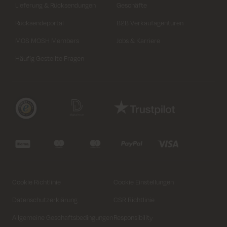
Lieferung & Rücksendungen
Geschäfte
Rücksendeportal
B2B Verkaufagenturen
MOS MOSH Members
Jobs & Karriere
Häufig Gestellte Fragen
Variante auswählen
Variante auswählen
Schließen
Schließen
Cookie Richtlinie
Cookie Einstellungen
Size
Size
Datenschutzerklärung
CSR Richtlinie
XS
XS
32
S
S
34
M
M
36
L
L
38
XL
XL
40
42
44
Allgemeine Geschaftsbedingungen
Responsibility