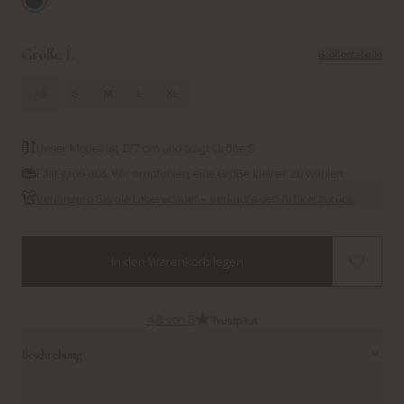
Crown Blue
Größe:
L
Größentabelle
XS
S
M
L
XL
Unser Modell ist 177 cm und trägt Größe S
Fällt groß aus. Wir empfehlen, eine Größe kleiner zu wählen.
Verlängern Sie die Lebensdauer – verkaufe den Artikel zurück
In den Warenkorb legen
4,8 von 5
Beschreibung
Eine moderne Interpretation der klassischen Bomberjacke. Aus