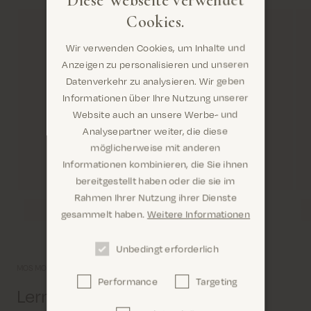
Cookies.
Wir verwenden Cookies, um Inhalte und
Anzeigen zu personalisieren und unseren
Datenverkehr zu analysieren. Wir geben
Informationen über Ihre Nutzung unserer
Website auch an unsere Werbe- und
Analysepartner weiter, die diese
möglicherweise mit anderen
Informationen kombinieren, die Sie ihnen
Sind Sie hier richtig? Es sieht so aus, als wären Sie
bereitgestellt haben oder die sie im
dabei United States
Rahmen Ihrer Nutzung ihrer Dienste
gesammelt haben.
Weitere Informationen
Unbedingt erforderlich
MOS MOSH Universum
Performance
Targeting
Confirm
Lernen Sie uns etwas näher