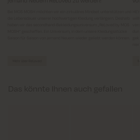
jemand Neuem ReLoved zu werden!
vo
Bei MOS MOSH möchten wir ein zirkuläres Mindset unterstützen und
HEYA
die Lebensdauer unserer hochwertigen Kleidung verlängern. Deshalb
will
haben wir das secondhand-Bekleidungsuniversum „ReLoved by MOS
vers
MOSH“ geschaffen. Ein Universum, in dem unsere Kleidungsstücke
dun
Saison für Saison von jemand Neuem wieder geliebt werden können.
gekl
niem
Mehr über ReLoved
M
Das könnte Ihnen auch gefallen