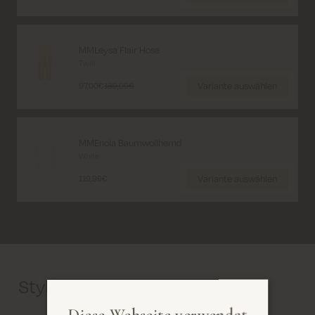
MMLeysa Flair Hose
Twill
Variante auswählen
97,00€
139,99€
MMEnola Baumwollhemd
White
Variante auswählen
119,99€
Style mit
Diese Webseite verwendet