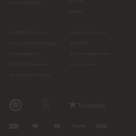
YouTube
CVR-Nr. 32933491
Linkedin
Die MOS MOSH Story
Kontaktieren Sie uns
Lieferung & Rücksendungen
Geschäfte
Rücksendeportal
B2B Verkaufagenturen
MOS MOSH Members
Jobs & Karriere
Häufig Gestellte Fragen
Variante auswählen
Schließen
Variante auswählen
Variante auswählen
Schließen
Schließen
Length