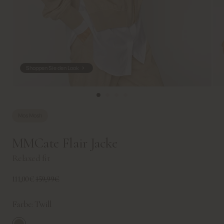
Shoppen Sie den Look
Mos Mosh
MMCate Flair Jacke
Relaxed fit
111,00€
159,99€
Farbe:
Twill