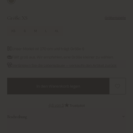
Twill
Größe:
XS
Größentabelle
XS
S
M
L
XL
Unser Modell ist 170 cm und trägt Größe S
Fällt groß aus. Wir empfehlen, eine Größe kleiner zu wählen.
Verlängern Sie die Lebensdauer – verkaufe den Artikel zurück
In den Warenkorb legen
4,8 von 5
Beschreibung
Eine weiche, von der Bomberjacke inspirierte Jacke aus recycelter